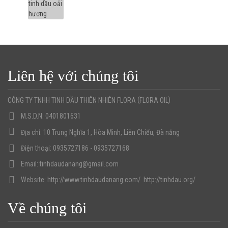
Liên hệ với chúng tôi
(
)
CÔNG TY TNHH TINH DẦU THIÊN NHIÊN FLORA
FLORA OIL
M.S.D.N: 0401801631
Địa chỉ:
10 Trung Nghĩa 1, Hòa Minh, Liên Chiểu, Đà nẵng
Điện thoại:
0935727186 - 0935727168
Email:
tinhdaudanang@gmail.com
Website:
http://www.tinhdaudanang.com/
http://tinhdau.org/
Về chúng tôi