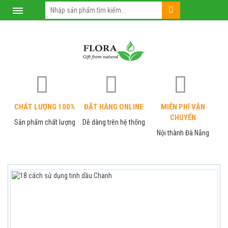
CHẤT LƯỢNG 100%
ĐẶT HÀNG ONLINE
MIỄN PHÍ VẬN
CHUYỂN
Sản phẩm chất lượng
Dễ dàng trên hệ thống
Nội thành Đà Nẵng