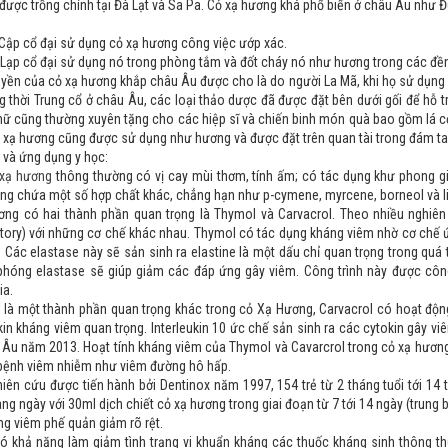
ược trồng chính tại Đà Lạt và Sa Pa. Cỏ xạ hương khá phổ biến ở châu Âu như Đứ
Cập cổ đại sử dụng cỏ xạ hương công việc ướp xác.
Lạp cổ đại sử dụng nó trong phòng tắm và đốt cháy nó như hương trong các đền
uyền của cỏ xạ hương khắp châu Âu được cho là do người La Mã, khi họ sử dụng
g thời Trung cổ ở châu Âu, các loại thảo dược đã được đặt bên dưới gối để hỗ 
nữ cũng thường xuyên tặng cho các hiệp sĩ và chiến binh món quà bao gồm lá c
 xạ hương cũng được sử dụng như hương và được đặt trên quan tài trong đám ta
 và ứng dụng y học:
 xạ hương
thông thường có vị cay mùi thơm, tính ấm; có tác dụng khư phong gi
ng chứa một số hợp chất khác, chẳng hạn như p-cymene, myrcene, borneol và li
ơng có hai thành phần quan trọng là Thymol và Carvacrol. Theo nhiều nghiên
ory) với những cơ chế khác nhau. Thymol có tác dụng kháng viêm nhờ cơ chế ứ
 Các elastase này sẽ sản sinh ra elastine là một dấu chỉ quan trọng trong quá
 phóng elastase sẽ giúp giảm các đáp ứng gây viêm. Công trình này được côn
ia.
 là một thành phần quan trọng khác trong cỏ Xạ Hương, Carvacrol có hoạt động 
in kháng viêm quan trọng. Interleukin 10 ức chế sản sinh ra các cytokin gây viê
 Âu năm 2013. Hoạt tính kháng viêm của Thymol và Cavarcrol trong cỏ xạ hương
bệnh viêm nhiễm như viêm đường hô hấp.
iên cứu được tiến hành bởi Dentinox năm 1997, 154 trẻ từ 2 tháng tuổi tới 14 tu
hàng ngày với 30ml dịch chiết cỏ xạ hương trong giai đoạn từ 7 tới 14 ngày (trung
ng viêm phế quản giảm rõ rệt.
 khả năng làm giảm tình trạng vi khuẩn kháng các thuốc kháng sinh thông thư