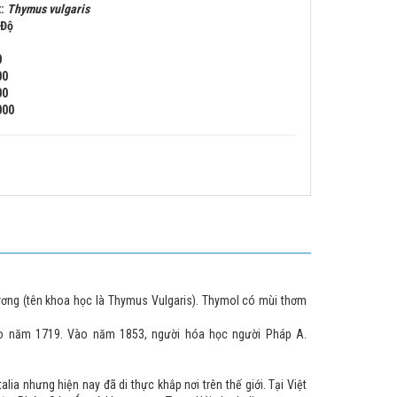
t:
Thymus vulgaris
 Độ
0
00
00
000
ơng (tên khoa học là Thymus Vulgaris). Thymol có mùi thơm
ào năm 1719. Vào năm 1853, người hóa học người Pháp A.
a nhưng hiện nay đã di thực khắp nơi trên thế giới. Tại Việt