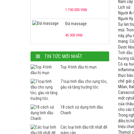
Nam cây đ
Lịch sử:
1.700.000 VNĐ
Người Ai 
Người Hy 
Đá massage
Sự lan tr
mùi. Tron
45.000 VNĐ
này, phụ 
mang. Cỏ
Dược liệu
Chậu ngâm chân gỗ
Tinh dầu
TIN TỨC MỚI NHẤT
hương
cũ
550.000 VNĐ
Cỏ xạ hư
Top 4 tinh dầu trị mụn
inflammat
Tủ hấp khăn RTD-23A
thực bào.
chế giải
7 loại tinh dầu cho rụng tóc,
1.700.000 VNĐ
Milan, Ital
gàu và tăng trưởng tóc.
Carvacrol
một cytok
Nồi nấu đá
của châu
18 cách sử dụng tinh dầu
cho các 
1.700.000 VNĐ
Chanh
Trong ngh
điều trị 
triệu chứ
Các loại tinh dầu tốt nhất để
Thymol có
giảm cân