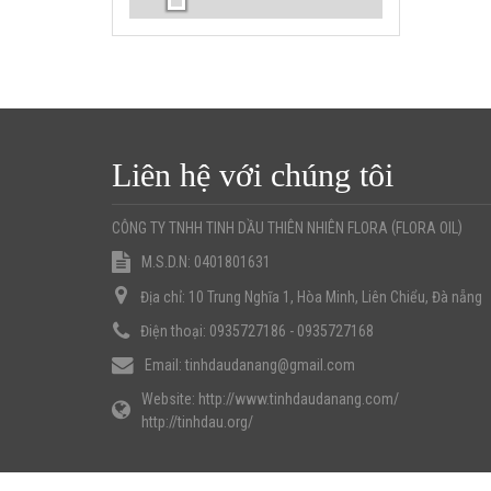
Liên hệ với chúng tôi
(
)
CÔNG TY TNHH TINH DẦU THIÊN NHIÊN FLORA
FLORA OIL
M.S.D.N: 0401801631
Địa chỉ:
10 Trung Nghĩa 1, Hòa Minh, Liên Chiểu, Đà nẵng
Điện thoại:
0935727186 - 0935727168
Email:
tinhdaudanang@gmail.com
Website:
http://www.tinhdaudanang.com/
http://tinhdau.org/