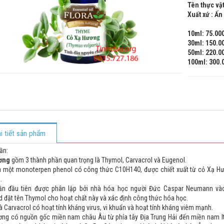
Tên thực vậ
Xuất xứ : Ấn
10ml: 75.00
30ml: 150.0
50ml: 220.0
100ml: 300.
i tiết sản phẩm
ần:
ơng
gồm 3 thành phần quan trọng là Thymol, Carvacrol và Eugenol.
à một monoterpen phenol có công thức C10H14O, được chiết xuất từ cỏ Xạ Hư
.
ần đầu tiên được phân lập bởi nhà hóa học người Đức Caspar Neumann v
 đặt tên Thymol cho hoạt chất này và xác định công thức hóa học.
 Carvacrol có hoạt tính kháng virus, vi khuẩn và hoạt tính kháng viêm mạnh.
ng có nguồn gốc miền nam châu Âu từ phía tây Địa Trung Hải đến miền nam Itali