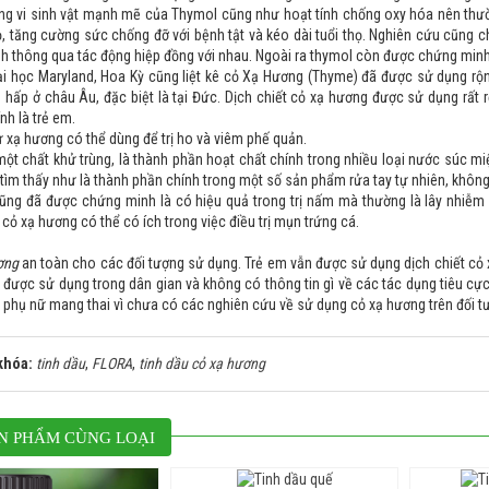
ng vi sinh vật mạnh mẽ của Thymol cũng như hoạt tính chống oxy hóa nên thư
ỏ, tăng cường sức chống đỡ với bệnh tật và kéo dài tuổi thọ. Nghiên cứu cũng 
h thông qua tác động hiệp đồng với nhau. Ngoài ra thymol còn được chứng minh 
ại học Maryland, Hoa Kỳ cũng liệt kê cỏ Xạ Hương (Thyme) đã được sử dụng rộn
hấp ở châu Âu, đặc biệt là tại Đức. Dịch chiết cỏ xạ hương được sử dụng rất r
nh là trẻ em.
ừ xạ hương có thể dùng để trị ho và viêm phế quản.
ột chất khử trùng, là thành phần hoạt chất chính trong nhiều loại nước súc m
tìm thấy như là thành phần chính trong một số sản phẩm rửa tay tự nhiên, không
ũng đã được chứng minh là có hiệu quả trong trị nấm mà thường là lây nhiễm
 cỏ xạ hương có thể có ích trong việc điều trị mụn trứng cá.
ơng
an toàn cho các đối tượng sử dụng. Trẻ em vẫn được sử dụng dịch chiết cỏ 
 được sử dụng trong dân gian và không có thông tin gì về các tác dụng tiêu c
phụ nữ mang thai vì chưa có các nghiên cứu về sử dụng cỏ xạ hương trên đối t
khóa:
tinh dầu
,
FLORA
,
tinh dầu cỏ xạ hương
N PHẨM CÙNG LOẠI