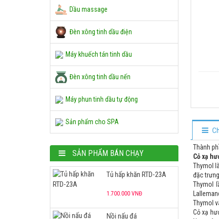
Tủ hấp khăn RTD-23A
Dầu massage
1.700.000 VNĐ
Đèn xông tinh dầu điện
Nồi nấu đá
Máy khuếch tán tinh dầu
1.700.000 VNĐ
Đèn xông tinh dầu nến
Đá massage
Máy phun tinh dầu tự động
45.000 VNĐ
Sản phẩm cho SPA
Ch
Chậu ngâm chân gỗ
Thành ph
SẢN PHẨM BÁN CHẠY
550.000 VNĐ
Cỏ xạ hư
Thymol l
Tủ hấp khăn RTD-23A
đặc trưng
Thymol l
Lallemand
1.700.000 VNĐ
Thymol và
Cỏ xạ hươ
Nồi nấu đá