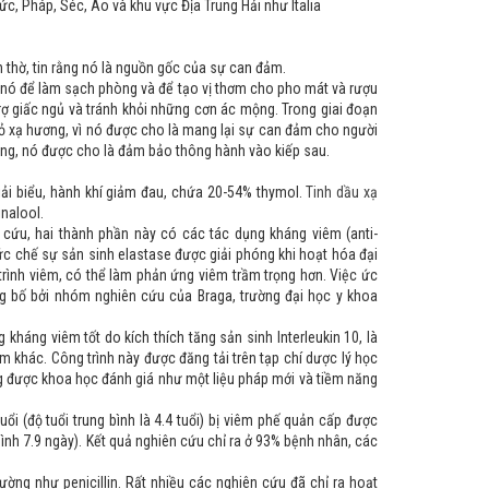
c, Pháp, Séc, Áo và khu vực Địa Trung Hải như Italia
 thờ, tin rằng nó là nguồn gốc của sự can đảm.
 nó để làm sạch phòng và để tạo vị thơm cho pho mát và rượu
trợ giấc ngủ và tránh khỏi những cơn ác mộng. Trong giai đoạn
ỏ xạ hương, vì nó được cho là mang lại sự can đảm cho người
ng, nó được cho là đảm bảo thông hành vào kiếp sau.
ải biểu, hành khí giảm đau, chứa 20-54% thymol.
Tinh dầu xạ
nalool.
 cứu, hai thành phần này có các tác dụng kháng viêm (anti-
c chế sự sản sinh elastase được giải phóng khi hoạt hóa đại
 trình viêm, có thể làm phản ứng viêm trầm trọng hơn. Việc ức
g bố bởi nhóm nghiên cứu của Braga, trường đại học y khoa
kháng viêm tốt do kích thích tăng sản sinh Interleukin 10, là
m khác. Công trình này được đăng tải trên tạp chí dược lý học
 được khoa học đánh giá như một liệu pháp mới và tiềm năng
ổi (độ tuổi trung bình là 4.4 tuổi) bị viêm phế quản cấp được
 bình 7.9 ngày). Kết quả nghiên cứu chỉ ra ở 93% bệnh nhân, các
ờng như penicillin. Rất nhiều các nghiên cứu đã chỉ ra hoạt