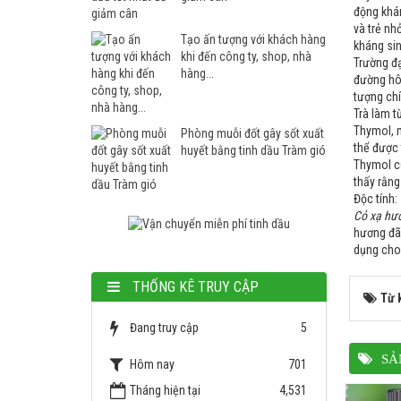
động khá
và trẻ nh
Tạo ấn tượng với khách hàng
kháng sin
khi đến công ty, shop, nhà
Trường đ
hàng...
đường hô 
tượng chí
Trà làm t
Thymol, m
Phòng muỗi đốt gây sốt xuất
thể được 
huyết bằng tinh dầu Tràm gió
Thymol c
thấy rằng
Độc tính:
Cỏ xạ hư
hương đã
dụng cho 
THỐNG KÊ TRUY CẬP
Từ 
Đang truy cập
5
SẢ
Hôm nay
701
Tháng hiện tại
4,531