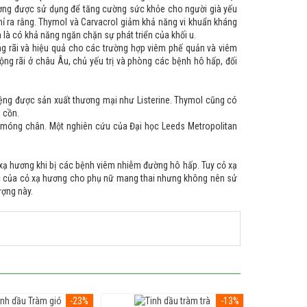
ờng được sử dụng để tăng cường sức khỏe cho người già yếu
chỉ ra rằng. Thymol và Carvacrol giảm khả năng vi khuẩn kháng
là có khả năng ngăn chặn sự phát triển của khối u.
g rãi và hiệu quả cho các trường hợp viêm phế quản và viêm
ộng rãi ở châu Âu, chủ yếu trị và phòng các bệnh hô hấp, đối
iệng được sản xuất thương mại như Listerine. Thymol cũng có
 cồn.
 móng chân. Một nghiên cứu của Đại học Leeds Metropolitan
xạ hương khi bị các bệnh viêm nhiễm đường hô hấp. Tuy cỏ xạ
ực của cỏ xạ hương cho phụ nữ mang thai nhưng không nên sử
ượng này.
-23%
-13%