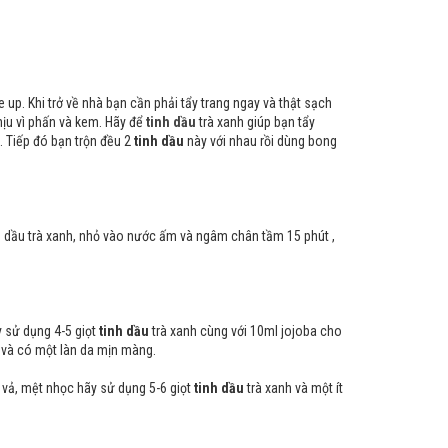
up. Khi trở về nhà bạn cần phải tẩy trang ngay và thật sạch
ịu vì phấn và kem. Hãy để
tinh dầu
trà xanh giúp bạn tẩy
. Tiếp đó bạn trộn đều 2
tinh dầu
này với nhau rồi dùng bong
inh dầu trà xanh, nhỏ vào nước ấm và ngâm chân tầm 15 phút ,
 sử dụng 4-5 giọt
tinh dầu
trà xanh cùng với 10ml jojoba cho
 và có một làn da mịn màng.
 vả, mệt nhọc hãy sử dụng 5-6 giọt
tinh dầu
trà xanh và một ít