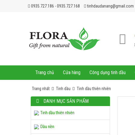
0935.727.186 - 0935.727.168
tinhdaudanang@gmail.com
Trang chủ
Cửa hàng
Công dụng tinh dầu
Trang nhất
Tinh dầu
Tinh dầu thiên nhiên
Tủ hấp khăn RTD-23A
DANH MỤC SẢN PHẨM
1.700.000 VNĐ
Tinh dầu thiên nhiên
Nồi nấu đá
Dầu nền
1.700.000 VNĐ