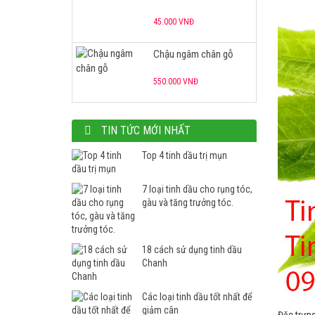
550.000 VNĐ
Tủ hấp khăn RTD-23A
1.700.000 VNĐ
Nồi nấu đá
TIN TỨC MỚI NHẤT
1.700.000 VNĐ
Top 4 tinh dầu trị mụn
7 loại tinh dầu cho rụng tóc,
gàu và tăng trưởng tóc.
18 cách sử dụng tinh dầu
Chanh
Các loại tinh dầu tốt nhất để
giảm cân