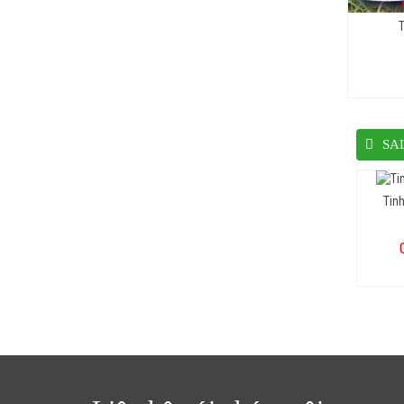
T
SA
Tin