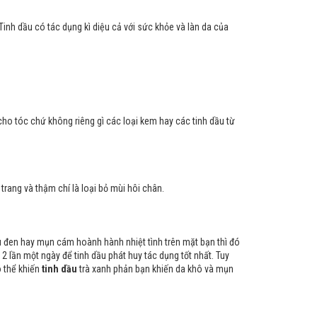
Tinh dầu có tác dụng kì diệu cả với sức khỏe và làn da của
ho tóc chứ không riêng gì các loại kem hay các tinh dầu từ
 trang và thậm chí là loại bỏ mùi hôi chân.
u đen hay mụn cám hoành hành nhiệt tình trên mặt bạn thì đó
2 lần một ngày để tinh dầu phát huy tác dụng tốt nhất. Tuy
ó thể khiến
tinh dầu
trà xanh phản bạn khiến da khô và mụn