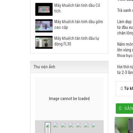
Máy khuếch tán tinh dầu Cổ
Trà xanh 
tích
Làm đẹp:
Máy khuếch tán tinh dầu gốm
từ đầu xu
cao cấp
chân lông
Máy khuếch tán tinh dầu tự
động FL30
Nấm móng
lên vùng
thoa trực
Hơi thở n
Thư viện Ảnh
từ 2-3 lầ
Từ k
Image cannot be loaded
SẢN