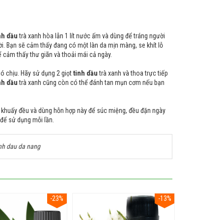
nh dầu
trà xanh hòa lẫn 1 lít nước ấm và dùng để tráng người
i. Bạn sẽ cảm thấy đang có một làn da mịn màng, se khít lỗ
cảm thấy thư giãn và thoải mái cả ngày.
 chịu. Hãy sử dụng 2 giọt
tinh dầu
trà xanh và thoa trực tiếp
nh dầu
trà xanh cũng còn có thể đánh tan mụn cơm nếu bạn
 khuấy đều và dùng hỗn hợp này để súc miệng, đều đặn ngày
để sử dụng mỗi lần.
inh dau da nang
-23%
-13%