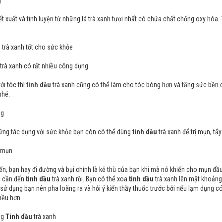
g
t xuất và tinh luyện từ những lá trà xanh tươi nhất có chứa chất chống oxy hóa. 
u
trà xanh tốt cho sức khỏe
trà xanh có rất nhiều công dụng
ới tóc thì
tinh dầu
trà xanh cũng có thể làm cho tóc bóng hơn và tăng sức bền c
nhé.
ng
ững tác dụng với sức khỏe bạn còn có thể dùng
tinh dầu
trà xanh để trị mụn, tẩy
 mụn
n, bạn hay đi đường và bụi chính là kẻ thù của bạn khi mà nó khiến cho mụn đầ
n cần đến
tinh dầu
trà xanh rồi. Bạn có thể xoa
tinh dầu
trà xanh lên mặt khoảng 
 sử dụng bạn nên pha loãng ra và hỏi ý kiến thầy thuốc trước bởi nếu lạm dụng c
iều hơn.
ng
Tinh dầu
trà xanh