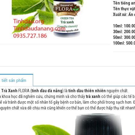
Tên tiếng a
Tên thực vậ
Xuất xứ: Ấn
10ml: 100.0
30ml: 200.0
50ml: 300.0
100ml: 500.
i tiết sản phẩm
 Trà Xanh
FLORA (
tinh dầu đà nẵng
) là
tinh dầu thiên nhiên
nguyên chất.
à khoa học đã nghiên cứu, chứng minh và cho thấy
trà xanh
có thể giúp các tế 
ể và tránh được một số nhân tố gây bệnh cơ bản, làm cho phổi trong sạch hơn.
nguyên chất vừa dễ chịu mà cũng khiến cơ thể bạn có thể được hấp thụ rất nhanh