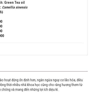
nh: Green Tea oil
t:
Camellia sinensis
 độ
00
00
00
000
bào hoạt động ổn định hơn, ngăn ngừa nguy cơ lão hóa, điều
 Đồng thời nhiều nhà khoa học cũng cho rằng hương thơm từ
 chóng và mang đến những lợi ích diệu kì.