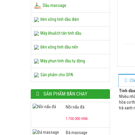
Đá massage
Dầu massage
45.000 VNĐ
Đèn xông tinh dầu điện
Chậu ngâm chân gỗ
Máy khuếch tán tinh dầu
550.000 VNĐ
Đèn xông tinh dầu nến
Tủ hấp khăn RTD-23A
Máy phun tinh dầu tự động
1.700.000 VNĐ
Sản phẩm cho SPA
Ch
Nồi nấu đá
Tinh dầu
SẢN PHẨM BÁN CHẠY
1.700.000 VNĐ
Nhiều nh
hòa cơ th
Đá massage
trà xanh 
45.000 VNĐ
Chậu ngâm chân gỗ