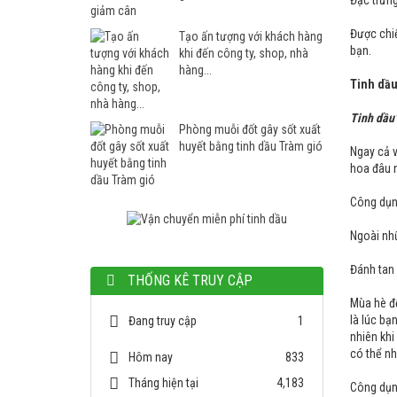
Đặc trưn
Được chiế
Tạo ấn tượng với khách hàng
bạn.
khi đến công ty, shop, nhà
hàng...
Tinh dầ
Tinh dầu
Phòng muỗi đốt gây sốt xuất
huyết bằng tinh dầu Tràm gió
Ngay cả v
hoa đâu 
Công dụ
Ngoài nh
Đánh tan
THỐNG KÊ TRUY CẬP
Mùa hè đế
là lúc bạ
Đang truy cập
1
nhiên khi
có thể nh
Hôm nay
833
Tháng hiện tại
4,183
Công dụ