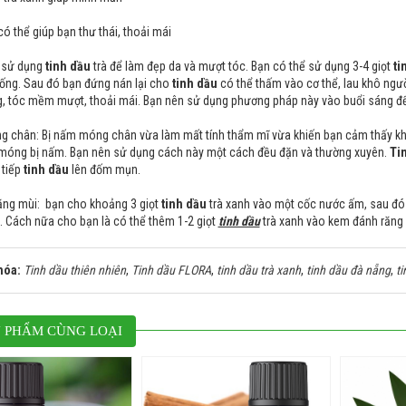
có thể giúp bạn thư thái, thoải mái
 sử dụng
tinh dầu
trà để làm đẹp da và mượt tóc. Bạn có thể sử dụng 3-4 giọt
ti
ống. Sau đó bạn đứng nán lại cho
tinh dầu
có thể thấm vào cơ thể, lau khô ngườ
, tóc mềm mượt, thoải mái. Bạn nên sử dụng phương pháp này vào buổi sáng để 
 chân: Bị nấm móng chân vừa làm mất tính thẩm mĩ vừa khiến bạn cảm thấy khó
 móng bị nấm. Bạn nên sử dụng cách này một cách đều đặn và thường xuyên.
Ti
 tiếp
tinh dầu
lên đốm mụn.
ặng mùi: bạn cho khoảng 3 giọt
tinh dầu
trà xanh vào một cốc nước ấm, sau đó
n. Cách nữa cho bạn là có thể thêm 1-2 giọt
tinh dầu
trà xanh vào kem đánh răng 
hóa:
Tinh dầu thiên nhiên
,
Tinh dầu FLORA
,
tinh dầu trà xanh
,
tinh dầu đà nẵng
,
t
 PHẨM CÙNG LOẠI