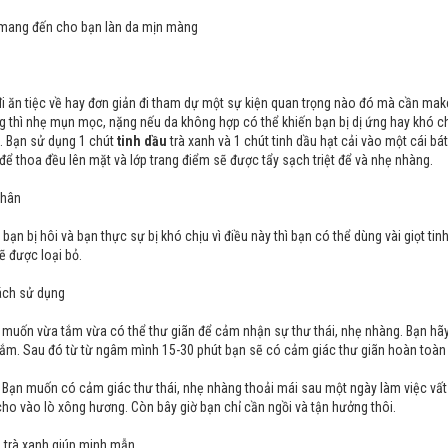
 mang đến cho bạn làn da mịn màng
i ăn tiệc về hay đơn giản đi tham dự một sự kiện quan trọng nào đó mà cần make 
 thì nhẹ mụn mọc, nặng nếu da không hợp có thể khiến bạn bị dị ứng hay khó ch
. Bạn sử dụng 1 chút
tinh dầu
trà xanh và 1 chút tinh dầu hạt cải vào một cái bát
 để thoa đều lên mặt và lớp trang điểm sẽ được tẩy sạch triệt để và nhẹ nhàng.
chân
bạn bị hôi và bạn thực sự bị khó chịu vì điều này thì bạn có thể dùng vài giọt t
ẽ được loại bỏ.
ách sử dụng
muốn vừa tắm vừa có thể thư giãn để cảm nhận sự thư thái, nhẹ nhàng. Bạn hãy
ắm. Sau đó từ từ ngâm mình 15-30 phút bạn sẽ có cảm giác thư giãn hoàn toàn
 Bạn muốn có cảm giác thư thái, nhẹ nhàng thoải mái sau một ngày làm việc vất
ho vào lò xông hương. Còn bây giờ bạn chỉ cần ngồi và tận hưởng thôi.
u
trà xanh giúp minh mẫn