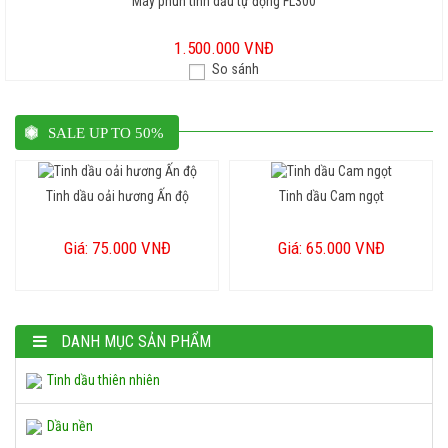
Máy phun tinh dầu tự động FL300
1.500.000 VNĐ
So sánh
SALE UP TO 50%
Tinh dầu oải hương Ấn độ
Tinh dầu Cam ngọt
Giá: 75.000 VNĐ
Giá: 65.000 VNĐ
Tủ hấp khăn RTD-23A
DANH MỤC SẢN PHẨM
1.700.000 VNĐ
Tinh dầu thiên nhiên
Nồi nấu đá
1.700.000 VNĐ
Dầu nền