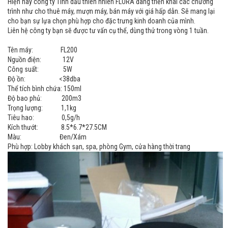
Hiện nay công ty Tinh dầu thiên nhiên FLORA đang triển khai các chương
trình như cho thuê máy, mượn máy, bán máy với giá hấp dẫn. Sẽ mang lại
cho bạn sự lựa chọn phù hợp cho đặc trưng kinh doanh của mình.
Liên hệ công ty bạn sẽ được tư vấn cụ thể, dùng thử trong vòng 1 tuần.
Tên máy: FL200
Nguồn điện: 12V
Công suất: 5W
Độ ồn: <38dba
Thể tích bình chứa: 150ml
Độ bao phủ: 200m3
Trọng lượng: 1,1kg
Tiêu hao: 0,5g/h
Kích thướt: 8.5*6.7*27.5CM
Màu: Đen/Xám
Phù hợp: Lobby khách sạn, spa, phòng Gym, cửa hàng thời trang