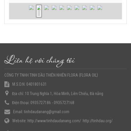
Liên hệ với chúng tôi
(
)
CÔNG TY TNHH TINH DẦU THIÊN NHIÊN FLORA
FLORA OIL
M.S.D.N: 0401801631
Địa chỉ:
10 Trung Nghĩa 1, Hòa Minh, Liên Chiểu, Đà nẵng
Điện thoại:
0935727186 - 0935727168
Email:
tinhdaudanang@gmail.com
Website:
http://www.tinhdaudanang.com/
http://tinhdau.org/