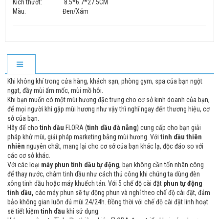
Kích thướt: 8.5*6.7*27.5CM
Màu: Đen/Xám
Khi không khí trong cửa hàng, khách sạn, phòng gym, spa của bạn ngột
ngạt, đầy mùi ẩm mốc, mùi mồ hôi.
Khi bạn muốn có một mùi hương đặc trưng cho cơ sở kinh doanh của bạn,
để mọi người khi gặp mùi hương như vậy thì nghĩ ngay đến thương hiệu, cơ
sở của bạn.
Hãy để cho
tinh dầu
FLORA (
tinh dầu đà nẵng
) cung cấp cho bạn giải
pháp khử mùi, giải pháp marketing bằng mùi hương. Với
tinh dầu thiên
nhiên
nguyên chất, mang lại cho cơ sở của bạn khác lạ, độc đáo so với
các cơ sở khác.
Với các loại
máy phun tinh dầu tự động
, bạn không cần tốn nhân công
để thay nước, châm tinh dầu như cách thủ công khi chúng ta dùng đèn
xông tinh dầu hoặc máy khuếch tán. Với 5 chế độ cài đặt
phun tự động
tinh dầu,
các máy phun sẽ tự động phun và nghỉ theo chế độ cài đặt, đảm
bảo không gian luôn đủ mùi 24/24h. Đồng thời với chế độ cài đặt linh hoạt
sẽ tiết kiệm
tinh dầu
khi sử dụng.