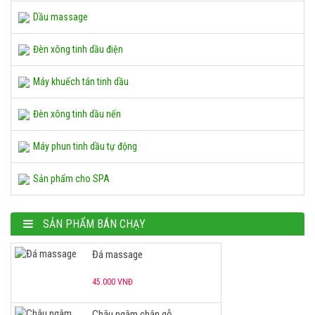
Đá massage
Dầu massage
45.000 VNĐ
Đèn xông tinh dầu điện
Chậu ngâm chân gỗ
Máy khuếch tán tinh dầu
550.000 VNĐ
Đèn xông tinh dầu nến
Tủ hấp khăn RTD-23A
Máy phun tinh dầu tự động
1.700.000 VNĐ
Sản phẩm cho SPA
Nồi nấu đá
SẢN PHẨM BÁN CHẠY
1.700.000 VNĐ
Đá massage
45.000 VNĐ
Chậu ngâm chân gỗ