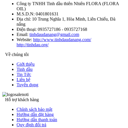
Công ty TNHH Tinh dầu thiên Nhiên FLORA
(
FLORA
OIL
)
M.S.D.N: 0401801631
Địa chỉ:
10 Trung Nghĩa 1, Hòa Minh, Liên Chiểu, Đà
nẵng
Điện thoại:
0935727186 - 0935727168
Email:
tinhdaudanang@gmail.com
Website:
http://www.tinhdaudanang.com/
http://tinhdau.org/
Về chúng tôi
Giới thiệu
Tinh dầu
Tin Tức
Liên hệ
Tuyển dụng
Hỗ trợ khách hàng
Chính sách bảo mật
Hướng dẫn đặt hàng
Hướng dẫn thanh toán
Quy định đổi trả