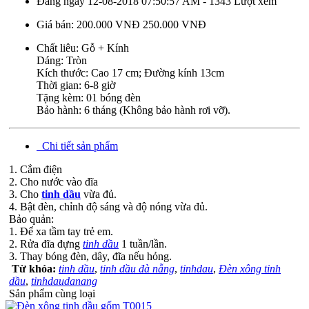
Đăng ngày 12-08-2018 07:50:57 AM - 1343 Lượt xem
Giá bán:
200.000 VNĐ
250.000 VNĐ
Chất liêu: Gỗ + Kính
Dáng: Tròn
Kích thước: Cao 17 cm; Đường kính 13cm
Thời gian: 6-8 giờ
Tặng kèm: 01 bóng đèn
Bảo hành: 6 tháng (Không bảo hành rơi vỡ).
Chi tiết sản phẩm
1. Cắm điện
2. Cho nước vào đĩa
3. Cho
tinh dầu
vừa đủ.
4. Bật đèn, chỉnh độ sáng và độ nóng vừa đủ.
Bảo quản:
1. Để xa tầm tay trẻ em.
2. Rửa đĩa đựng
tinh dầu
1 tuần/lần.
3. Thay bóng đèn, dây, đĩa nếu hỏng.
Từ khóa:
tinh dầu
,
tinh dầu đà nẵng
,
tinhdau
,
Đèn xông tinh
dầu
,
tinhdaudanang
Sản phẩm cùng loại